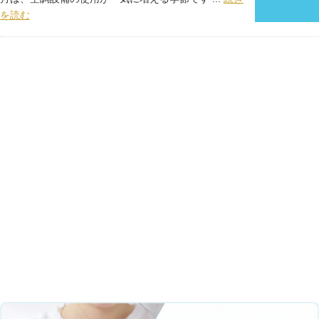
を読む
社名
中村エアサービス
事業内容
エアコン全般工事
換気扇工事
電気工事
解体工事
代表者
中村明洋
所在地
〒134-0084 東京都江戸川区東葛西8-10-5佐久間ハイツ1
01
TEL
080-6634-6551