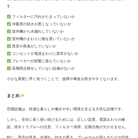
す。
フィルターに汚れがたまっていないか
冷暖房の効きが悪くなっていないか
室内機から水漏れしていないか
室外機のまわりに物を置いていないか
異音や異臭がしていないか
コンセントや電源まわりに異常がないか
ブレーカーが頻繁に落ちていないか
長期間点検をしていない設備がないか
小さな異変に早く気づくことで、故障や事故を防ぎやすくなります。
まとめ
空調設備は、快適な暮らしや働きやすい環境を支える大切な設備です。
しかし、安全に長く使い続けるためには、正しい設置、電源まわりの確
認、排水トラブルへの注意、フィルター清掃、定期点検が欠かせません。
特に、異音や異臭、水漏れ、効きの悪さ、ブレーカーが落ちるなどの症状