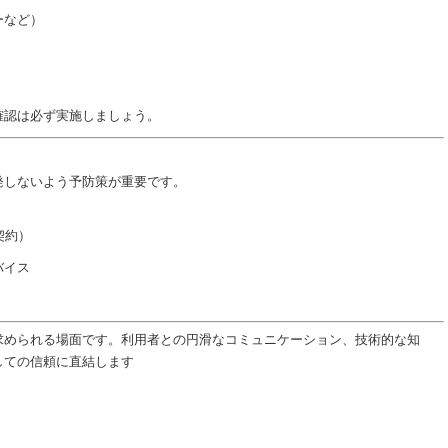
ーなど）
確認は必ず実施しましょう。
発しないよう予防策が重要です。
契約）
バイス
求められる場面です。利用者との円滑なコミュニケーション、技術的な知
しての信頼に直結します