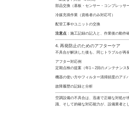
部品交換（基板・センサー・コンプレッサ
冷媒充填作業（資格者のみ対応可）
配管工事やユニットの交換
注意点
：施工記録の記入と、作業後の動作
4. 再発防止のためのアフターケア
不具合が解決した後も、同じトラブルが再
アフター対応例
定期点検の提案（年1～2回のメンテナンス
機器の使い方やフィルター清掃頻度のアド
故障履歴の記録と分析
空調設備の不具合は、迅速で正確な対処が
識、そして的確な対応能力が、設備業者と