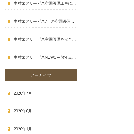
中村エアサービス空調設備工事に求められる専門性とは
～
中村エアサービス7月の空調設備は早めの点検がおすすめです
～
中村エアサービス空調設備を安全に使うために大切なポイント
～
中村エアサービスNEWS～保守点検・設備更新・猛暑対策～
アーカイブ
2026年7月
2026年6月
2026年1月