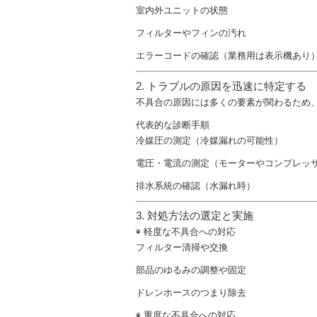
室内外ユニットの状態
フィルターやフィンの汚れ
エラーコードの確認（業務用は表示機あり
2. トラブルの原因を迅速に特定する
不具合の原因には多くの要素が関わるため
代表的な診断手順
冷媒圧の測定（冷媒漏れの可能性）
電圧・電流の測定（モーターやコンプレッ
排水系統の確認（水漏れ時）
3. 対処方法の選定と実施
◉ 軽度な不具合への対応
フィルター清掃や交換
部品のゆるみの調整や固定
ドレンホースのつまり除去
◉ 重度な不具合への対応