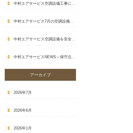
中村エアサービス空調設備工事に求められる専門性とは
～
中村エアサービス7月の空調設備は早めの点検がおすすめです
～
中村エアサービス空調設備を安全に使うために大切なポイント
～
中村エアサービスNEWS～保守点検・設備更新・猛暑対策～
アーカイブ
2026年7月
2026年6月
2026年1月