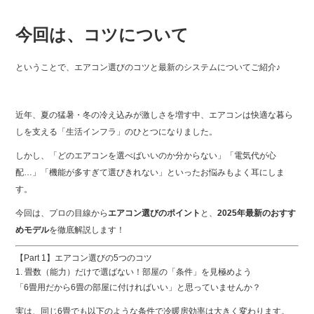
今回は、コツについて
ということで、エアコン選びのコツと最新のシステムについてご紹介♪
近年、夏の猛暑・冬の冷え込みが激しさを増す中、エアコンは快適な暮ら
しを支える「生活インフラ」のひとつになりました。
しかし、「どのエアコンを選べばいいのか分からない」「電気代が心
配…」「機能が多すぎて選びきれない」といったお悩みもよく耳にしま
す。
今回は、プロの目線から
エアコン選びのポイント
と、
2025年最新のおすす
めモデル
を徹底解説します！
【Part 1】エアコン選びの5つのコツ
1. 畳数（能力）だけで選ばない！部屋の「条件」を見極めよう
「6畳用だから6畳の部屋に付ければいい」と思っていませんか？
実は、同じ6畳でも以下のような条件で冷暖房効率は大きく変わります。