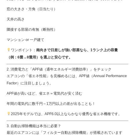
窓の大きさ・方角（日当たり）
天井の高さ
隣接する部屋の有無（断熱性）
マンション or 一戸建て
ワンポイント：
南向きで日差しが強い部屋なら、1ランク上の容量
（例：6畳→8畳用）を選ぶと安心です。
2. 消費電力と「APF値（通年エネルギー消費効率）」をチェック
エアコンの「省エネ性能」を見極めるには、APF値（Annual Performance
Factor）に注目しましょう。
APF値が高いほど、省エネ＝電気代が安く済む
年間の電気代に数千円～1万円以上の差が出ることも！
2025年モデルでは、APF6.0以上ならかなり優秀な省エネ機種です。
3. 自動お掃除機能は本当に必要？
最近のエアコンには「フィルター自動お掃除機能」が搭載されています