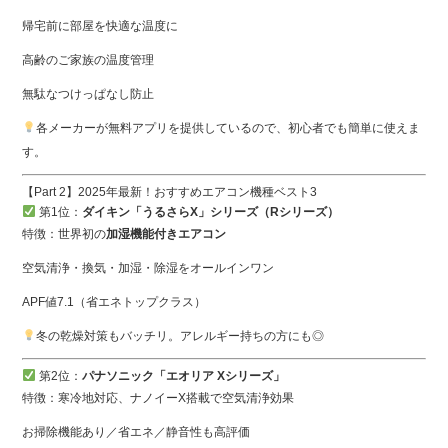
帰宅前に部屋を快適な温度に
高齢のご家族の温度管理
無駄なつけっぱなし防止
各メーカーが無料アプリを提供しているので、初心者でも簡単に使えま
す。
【Part 2】2025年最新！おすすめエアコン機種ベスト3
第1位：
ダイキン「うるさらX」シリーズ（Rシリーズ）
特徴：世界初の
加湿機能付きエアコン
空気清浄・換気・加湿・除湿をオールインワン
APF値7.1（省エネトップクラス）
冬の乾燥対策もバッチリ。アレルギー持ちの方にも◎
第2位：
パナソニック「エオリア Xシリーズ」
特徴：寒冷地対応、ナノイーX搭載で空気清浄効果
お掃除機能あり／省エネ／静音性も高評価