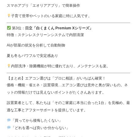
スマホアプリ「エオリアアプリ」で簡単操作
子育て世帯やペットのいる家庭に特に人気です。
第3位：
日立「白くまくん Premium Xシリーズ」
特徴：ステンレスクリーンシステムで内部清潔
AIが部屋の状況を分析して自動制御
夏も冬もパワフルで安定感あり
内部洗浄・除菌機能が特に優れており、メンテナンスも楽。
【まとめ】エアコン選びは「プロに相談」がいちばん確実！
価格・機能・省エネ・設置環境…エアコン選びは意外と奥が深いもの。ネ
ットの情報だけでは見えないポイントがたくさんあります。
設置業者として、私たちは「そのご家庭に本当に合った1台」を見極め、最
適な工事とアフターサポートを提供しています。
「買ってから後悔したくない」
「どれを選べば良いか分からない」