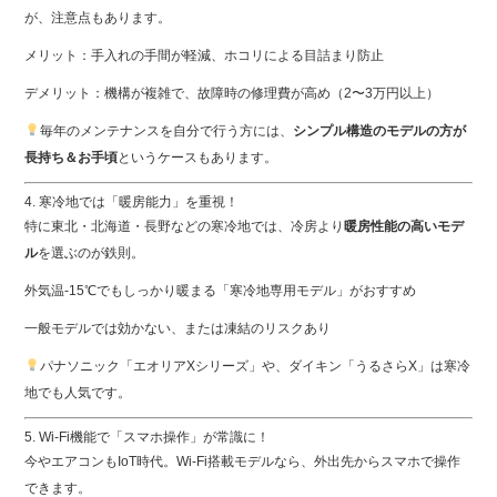
が、注意点もあります。
メリット：手入れの手間が軽減、ホコリによる目詰まり防止
デメリット：機構が複雑で、故障時の修理費が高め（2〜3万円以上）
毎年のメンテナンスを自分で行う方には、
シンプル構造のモデルの方が
長持ち＆お手頃
というケースもあります。
4. 寒冷地では「暖房能力」を重視！
特に東北・北海道・長野などの寒冷地では、冷房より
暖房性能の高いモデ
ル
を選ぶのが鉄則。
外気温-15℃でもしっかり暖まる「寒冷地専用モデル」がおすすめ
一般モデルでは効かない、または凍結のリスクあり
パナソニック「エオリアXシリーズ」や、ダイキン「うるさらX」は寒冷
地でも人気です。
5. Wi-Fi機能で「スマホ操作」が常識に！
今やエアコンもIoT時代。Wi-Fi搭載モデルなら、外出先からスマホで操作
できます。