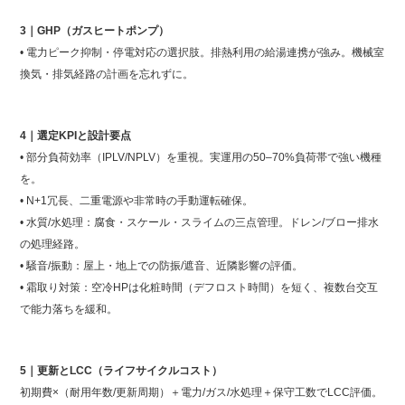
3｜GHP（ガスヒートポンプ）
• 電力ピーク抑制・停電対応の選択肢。排熱利用の給湯連携が強み。機械室
換気・排気経路の計画を忘れずに。
4｜選定KPIと設計要点
• 部分負荷効率（IPLV/NPLV）を重視。実運用の50–70%負荷帯で強い機種
を。
• N+1冗長、二重電源や非常時の手動運転確保。
• 水質/水処理：腐食・スケール・スライムの三点管理。ドレン/ブロー排水
の処理経路。
• 騒音/振動：屋上・地上での防振/遮音、近隣影響の評価。
• 霜取り対策：空冷HPは化粧時間（デフロスト時間）を短く、複数台交互
で能力落ちを緩和。
5｜更新とLCC（ライフサイクルコスト）
初期費×（耐用年数/更新周期）＋電力/ガス/水処理＋保守工数でLCC評価。