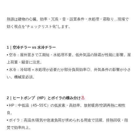
熱源は建物の心臓。効率・冗長・音・設置条件・水処理・霜取り…現場で
効く視点を“チェックリスト化”します。
1｜空冷チラー vs 水冷チラー
• 空冷：屋外置きで工期短・水処理不要。低外気温の除霜が性能に影響。屋
上荷重・騒音に注意。
• 水冷：冷却塔＋水処理が必要だが部分負荷効率◎、外気条件の影響が小さ
い。機械室必須。
2｜ヒートポンプ（HP）とボイラの棲み分け
• HP：中低温（45–55℃）の低炭素・高効率。放射暖房/空調再熱に相性
良。
• ボイラ：高温水/蒸気や急速負荷が求められる用途で活躍。排熱回収・段
焚で効率向上。