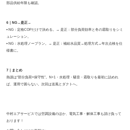
部品供給年限も確認。
6｜NG→是正→
• NG：定格COPだけで決める。→ 是正：部分負荷効率と冬の霜取りをシミ
ュレーション。
• NG：水処理ノープラン。→ 是正：補給水品質→処理方式→年次点検を仕
様書に。
7｜まとめ
熱源は“部分負荷×保守性”。N+1・水処理・騒音・霜取りを最初に詰めれ
ば、運用で困らない。次回は送風とダクトへ。
中村エアサービスでは空調設備のほか、電気工事・解体工事も請け負って
おります！