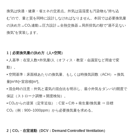
換気は快適・健康・省エネの交差点。外気は温湿度も汚染物も“持ち込
む”ので、量と質を同時に設計しなければなりません。本回では必要換気量
の決め方→CO₂連動→圧力設計→全熱交換器→局所排気の順で“過不足ない
換気”を実装します。
1｜必要換気量の決め方（人×空間）
• 人基準：在室人数×外気量/人（オフィス・教室・会議室など用途で変
動）。
• 空間基準：床面積あたりの換気量、もしくは時換気回数（ACH）＝換気
量[m³/h]÷室容積[m³]。
• 混合時の注意：外気と還気の混合比を明示し、最小外気をダンパの開度で
保証（ストローク調整＋開度検知）。
• CO₂からの逆算（定常近似）：C室＝C外＋発生量/換気量 ⇒ 目標
CO₂（例：900–1000ppm）から必要換気量を求める。
2｜CO₂・在室連動（DCV：Demand Controlled Ventilation）