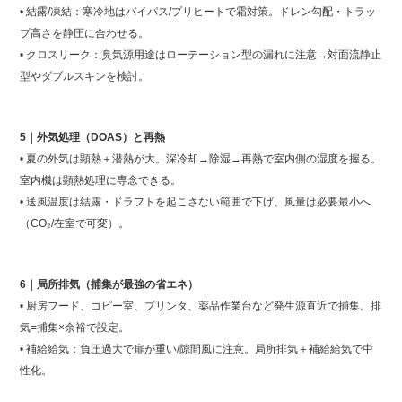
• 結露/凍結：寒冷地はバイパス/プリヒートで霜対策。ドレン勾配・トラッ
プ高さを静圧に合わせる。
• クロスリーク：臭気源用途はローテーション型の漏れに注意→対面流静止
型やダブルスキンを検討。
5｜外気処理（DOAS）と再熱
• 夏の外気は顕熱＋潜熱が大。深冷却→除湿→再熱で室内側の湿度を握る。
室内機は顕熱処理に専念できる。
• 送風温度は結露・ドラフトを起こさない範囲で下げ、風量は必要最小へ
（CO₂/在室で可変）。
6｜局所排気（捕集が最強の省エネ）
• 厨房フード、コピー室、プリンタ、薬品作業台など発生源直近で捕集。排
気=捕集×余裕で設定。
• 補給給気：負圧過大で扉が重い/隙間風に注意。局所排気＋補給給気で中
性化。