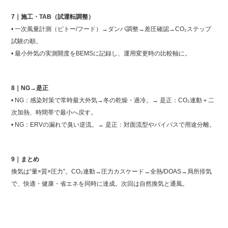
7｜施工・TAB（試運転調整）
• 一次風量計測（ピトー/フード）→ダンパ調整→差圧確認→CO₂ステップ
試験の順。
• 最小外気の実測開度をBEMSに記録し、運用変更時の比較軸に。
8｜NG→是正
• NG：感染対策で常時最大外気→冬の乾燥・過冷。→ 是正：CO₂連動＋二
次加熱、時間帯で最小へ戻す。
• NG：ERVの漏れで臭い逆流。→ 是正：対面流型やバイパスで用途分離。
9｜まとめ
換気は“量×質×圧力”。CO₂連動→圧力カスケード→全熱/DOAS→局所排気
で、快適・健康・省エネを同時に達成。次回は自然換気と通風。