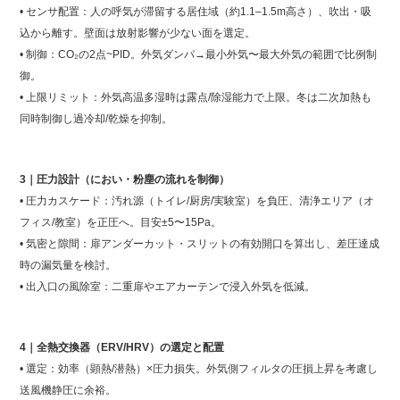
• センサ配置：人の呼気が滞留する居住域（約1.1–1.5m高さ）、吹出・吸
込から離す。壁面は放射影響が少ない面を選定。
• 制御：CO₂の2点~PID。外気ダンパ→最小外気〜最大外気の範囲で比例制
御。
• 上限リミット：外気高温多湿時は露点/除湿能力で上限。冬は二次加熱も
同時制御し過冷却/乾燥を抑制。
3｜圧力設計（におい・粉塵の流れを制御）
• 圧力カスケード：汚れ源（トイレ/厨房/実験室）を負圧、清浄エリア（オ
フィス/教室）を正圧へ。目安±5〜15Pa。
• 気密と隙間：扉アンダーカット・スリットの有効開口を算出し、差圧達成
時の漏気量を検討。
• 出入口の風除室：二重扉やエアカーテンで浸入外気を低減。
4｜全熱交換器（ERV/HRV）の選定と配置
• 選定：効率（顕熱/潜熱）×圧力損失。外気側フィルタの圧損上昇を考慮し
送風機静圧に余裕。